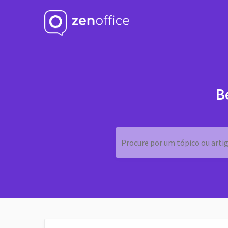
B
Procure por um tópico ou artigo