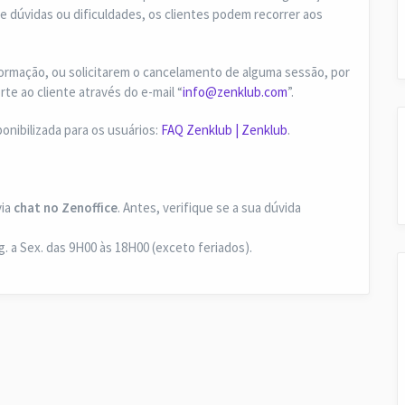
e dúvidas ou dificuldades, os clientes podem recorrer aos
formação, ou solicitarem o cancelamento de alguma sessão, por
e ao cliente através do e-mail “
info@zenklub.com
”.
nibilizada para os usuários:
FAQ Zenklub | Zenklub
.
via
chat no Zenoffice
. Antes, verifique se a sua dúvida
 a Sex. das 9H00 às 18H00 (exceto feriados).