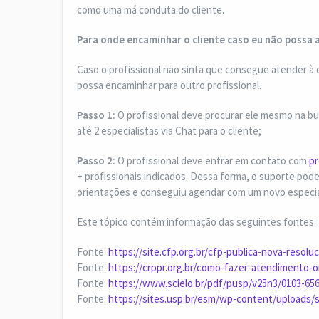
como uma má conduta do cliente.
Para onde encaminhar o cliente caso eu não possa 
Caso o profissional não sinta que consegue atender à 
possa encaminhar para outro profissional.
Passo 1:
O profissional deve procurar ele mesmo na bus
até 2 especialistas via Chat para o cliente;
Passo 2:
O profissional deve entrar em contato com
pr
+ profissionais indicados. Dessa forma, o suporte poder
orientações e conseguiu agendar com um novo especia
Este tópico contém informação das seguintes fontes:
Fonte:
https://site.cfp.org.br/cfp-publica-nova-resol
Fonte:
https://crppr.org.br/como-fazer-atendimento-o
Fonte:
https://www.scielo.br/pdf/pusp/v25n3/0103-65
Fonte:
https://sites.usp.br/esm/wp-content/uploads/