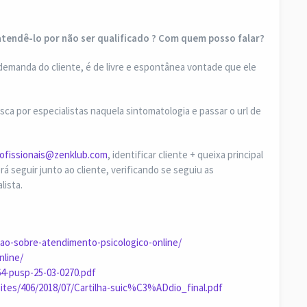
atendê-lo por não ser qualificado ? Com quem posso falar?
demanda do cliente, é de livre e espontânea vontade que ele
ca por especialistas naquela sintomatologia e passar o url de
ofissionais@zenklub.com
, identificar cliente + queixa principal
á seguir junto ao cliente, verificando se seguiu as
lista.
ucao-sobre-atendimento-psicologico-online/
nline/
64-pusp-25-03-0270.pdf
sites/406/2018/07/Cartilha-suic%C3%ADdio_final.pdf